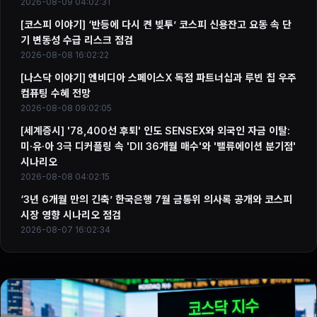
2026-08-09 04:02:31
[코스피 이야기] ‘반등에 다시 켠 빚투’ 코스피 신용잔고 요동 속 단
기 변동성 수급 리스크 점검
2026-08-08 16:02:22
[나스닥 이야기] 엔비디아 스페이스X 독점 파트너십과 루빈 칩 우주
컴퓨팅 수혜 전망
2026-08-08 09:02:05
[세계증시] '78,400선 후퇴' 인도 SENSEX와 외국인 자금 이탈:
미·유·아 3극 디커플링 속 'DII 36개월 매수'와 '밸류에이션 분기점'
시나리오
2026-08-08 04:02:15
‘3년 6개월 만의 긴축’ 한국은행 7월 금통위 의사록 공개와 코스피
시장 영향 시나리오 점검
2026-08-07 16:02:34