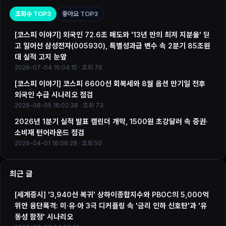
조회수 TOP3
좋아요 TOP3
[코스피 이야기] 외국인 72.6조 매도와 '13년 만의 최저 지분율' 딛
고 일어선 삼성전자(005930), 특별성과급 변수 속 2분기 85조원
대 실적 고지 눈앞
2026-07-04 16:04:15 · 조회 76
[코스피 이야기] 코스피 6600선 회복세와 8월 옵션 만기일 전후
외국인 수급 시나리오 점검
2026-08-05 16:02:38 · 조회 73
2026년 1분기 실적 발표 캘린더 개막, 1500원 초강달러 속 증권·
소비재 턴어라운드 점검
2026-04-01 16:06:28 · 조회 50
최근 글
[세계증시] '3,940선 복귀' 상하이종합지수와 PBOC의 5,000억
위안 융단폭격: 미·유·아 3극 디커플링 속 '금리 인하 신호탄'과 '유
동성 함정' 시나리오