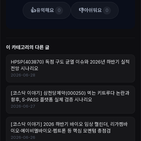
👍
👎
유익해요
아쉬워요
0
0
이 카테고리의 다른 글
HPSP(403870) 독점 구도 균열 이슈와 2026년 하반기 실적
전망 시나리오
2026-06-28
[코스닥 이야기] 삼천당제약(000250) 먹는 키트루다 논란과
향후, S-PASS 플랫폼 실체 검증 시나리오
2026-06-27
[코스닥 이야기] 2026 하반기 바이오 임상 캘린더, 리가켐바
이오·에이비엘바이오·펩트론 등 핵심 모멘텀 총점검
2026-06-26