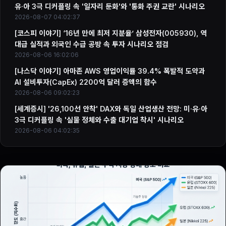
유·아 3극 디커플링 속 '일자리 둔화'와 '통화 주권 교란' 시나리오
2026-08-07 04:02:37
[코스피 이야기] ‘16년 만에 최저 지분율’ 삼성전자(005930), 역
대급 실적과 외국인 수급 공방 속 투자 시나리오 점검
2026-08-06 16:02:06
[나스닥 이야기] 아마존 AWS 영업이익률 39.4% 폭발적 도약과
AI 설비투자(CapEx) 2200억 달러 증액의 함수
2026-08-06 09:02:23
[세계증시] '26,100선 안착' DAX와 독일 산업생산 전망: 미·유·아
3극 디커플링 속 '실물 정체와 수출 대기업 착시' 시나리오
2026-08-06 04:02:35