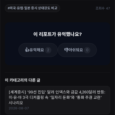
조회수 47
#미국·유럽·일본 증시 상대강도 비교
이 리포트가 유익했나요?
👍
👎
유익해요
아쉬워요
2
0
이 카테고리의 다른 글
[세계증시] '99선 진입' 달러 인덱스와 금값 4,260달러 반등:
미·유·아 3극 디커플링 속 '일자리 둔화'와 '통화 주권 교란'
시나리오
2026-08-07