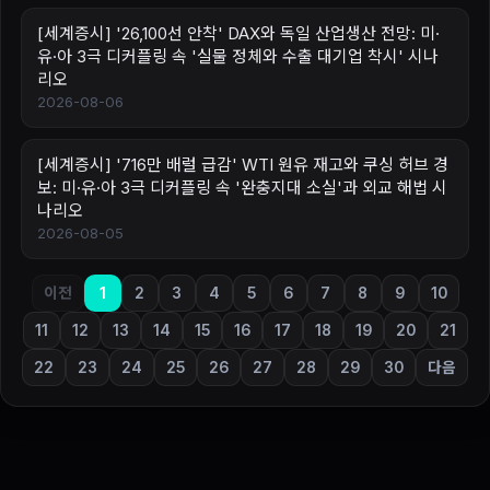
[세계증시] '26,100선 안착' DAX와 독일 산업생산 전망: 미·
유·아 3극 디커플링 속 '실물 정체와 수출 대기업 착시' 시나
리오
2026-08-06
[세계증시] '716만 배럴 급감' WTI 원유 재고와 쿠싱 허브 경
보: 미·유·아 3극 디커플링 속 '완충지대 소실'과 외교 해법 시
나리오
2026-08-05
이전
1
2
3
4
5
6
7
8
9
10
11
12
13
14
15
16
17
18
19
20
21
22
23
24
25
26
27
28
29
30
다음