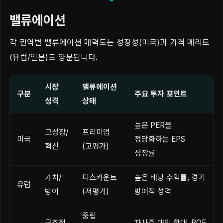
밸류에이션
각 권역별 밸류에이션 매력도는 성장성(미국)과 가격 메리트
(유럽/일본)로 양분됩니다.
시장
밸류에이션
구분
주요 투자 포인트
성격
상태
높은 PER을
고성장/
프리미엄
미국
정당화하는 EPS
혁신
(고평가)
성장률
가치/
디스카운트
높은 배당 수익률, 경기
유럽
방어
(저평가)
방어적 성격
중립
구조적
자사주 매입 확대, ROE