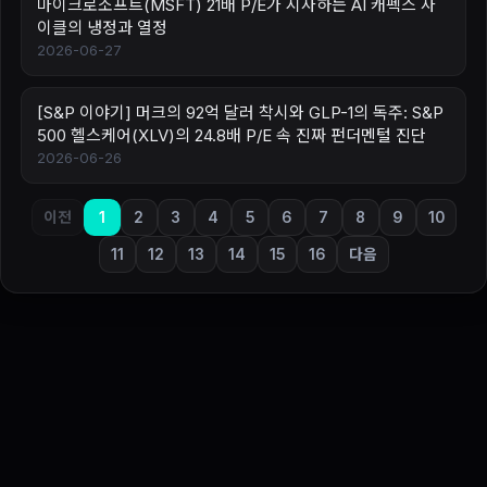
마이크로소프트(MSFT) 21배 P/E가 시사하는 AI 캐펙스 사
이클의 냉정과 열정
2026-06-27
[S&P 이야기] 머크의 92억 달러 착시와 GLP-1의 독주: S&P
500 헬스케어(XLV)의 24.8배 P/E 속 진짜 펀더멘털 진단
2026-06-26
이전
1
2
3
4
5
6
7
8
9
10
11
12
13
14
15
16
다음