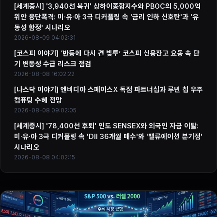
[세계증시] '3,940선 복귀' 상하이종합지수와 PBOC의 5,000억
위안 융단폭격: 미·유·아 3극 디커플링 속 '금리 인하 신호탄'과 '유
동성 함정' 시나리오
2026-08-09 04:02:31
[코스피 이야기] ‘반등에 다시 켠 빚투’ 코스피 신용잔고 요동 속 단
기 변동성 수급 리스크 점검
2026-08-08 16:02:22
[나스닥 이야기] 엔비디아 스페이스X 독점 파트너십과 루빈 칩 우주
컴퓨팅 수혜 전망
2026-08-08 09:02:05
[세계증시] '78,400선 후퇴' 인도 SENSEX와 외국인 자금 이탈:
미·유·아 3극 디커플링 속 'DII 36개월 매수'와 '밸류에이션 분기점'
시나리오
2026-08-08 04:02:15