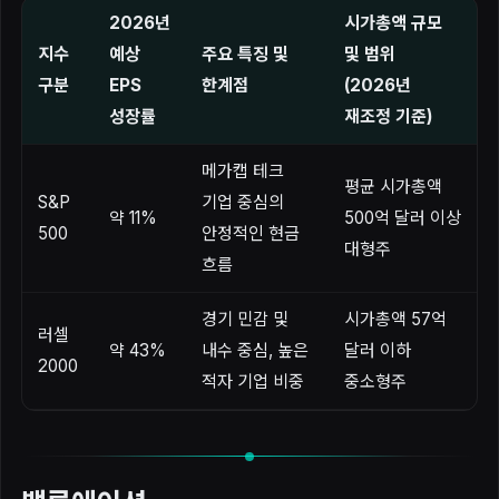
2026년
시가총액 규모
지수
예상
주요 특징 및
및 범위
구분
EPS
한계점
(2026년
성장률
재조정 기준)
메가캡 테크
평균 시가총액
S&P
기업 중심의
약 11%
500억 달러 이상
500
안정적인 현금
대형주
흐름
경기 민감 및
시가총액 57억
러셀
약 43%
내수 중심, 높은
달러 이하
2000
적자 기업 비중
중소형주