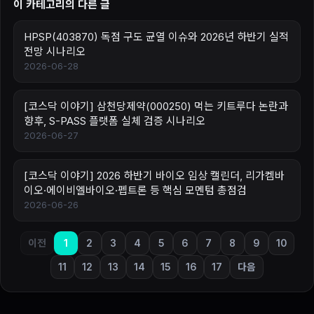
이 카테고리의 다른 글
HPSP(403870) 독점 구도 균열 이슈와 2026년 하반기 실적
전망 시나리오
2026-06-28
[코스닥 이야기] 삼천당제약(000250) 먹는 키트루다 논란과
향후, S-PASS 플랫폼 실체 검증 시나리오
2026-06-27
[코스닥 이야기] 2026 하반기 바이오 임상 캘린더, 리가켐바
이오·에이비엘바이오·펩트론 등 핵심 모멘텀 총점검
2026-06-26
이전
1
2
3
4
5
6
7
8
9
10
11
12
13
14
15
16
17
다음