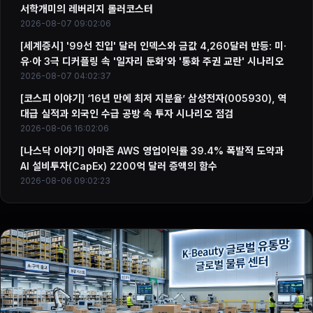
서학개미의 레버리지 롤러코스터
2026-08-07 09:02:06
[세계증시] '99선 진입' 달러 인덱스와 금값 4,260달러 반등: 미·
유·아 3극 디커플링 속 '일자리 둔화'와 '통화 주권 교란' 시나리오
2026-08-07 04:02:37
[코스피 이야기] ‘16년 만에 최저 지분율’ 삼성전자(005930), 역
대급 실적과 외국인 수급 공방 속 투자 시나리오 점검
2026-08-06 16:02:06
[나스닥 이야기] 아마존 AWS 영업이익률 39.4% 폭발적 도약과
AI 설비투자(CapEx) 2200억 달러 증액의 함수
2026-08-06 09:02:23