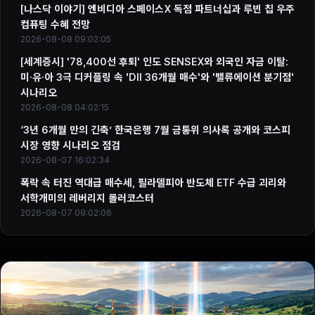
[나스닥 이야기] 엔비디아 스페이스X 독점 파트너십과 루빈 칩 우주
컴퓨팅 수혜 전망
2026-08-08 09:02:05
[세계증시] '78,400선 후퇴' 인도 SENSEX와 외국인 자금 이탈:
미·유·아 3극 디커플링 속 'DII 36개월 매수'와 '밸류에이션 분기점'
시나리오
2026-08-08 04:02:15
‘3년 6개월 만의 긴축’ 한국은행 7월 금통위 의사록 공개와 코스피
시장 영향 시나리오 점검
2026-08-07 16:02:34
폭락 속 터진 역대급 매수세, 필라델피아 반도체 ETF 수급 괴리와
서학개미의 레버리지 롤러코스터
2026-08-07 09:02:06