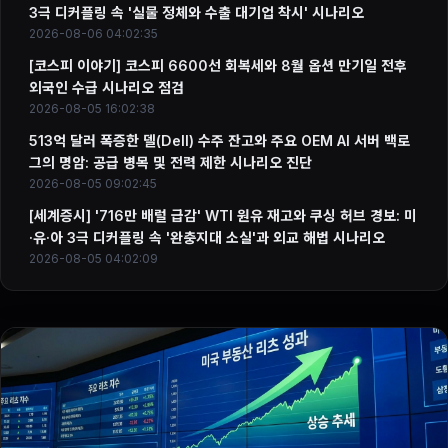
3극 디커플링 속 '실물 정체와 수출 대기업 착시' 시나리오
2026-08-06 04:02:35
[코스피 이야기] 코스피 6600선 회복세와 8월 옵션 만기일 전후
외국인 수급 시나리오 점검
2026-08-05 16:02:38
513억 달러 폭증한 델(Dell) 수주 잔고와 주요 OEM AI 서버 백로
그의 명암: 공급 병목 및 전력 제한 시나리오 진단
2026-08-05 09:02:45
[세계증시] '716만 배럴 급감' WTI 원유 재고와 쿠싱 허브 경보: 미
·유·아 3극 디커플링 속 '완충지대 소실'과 외교 해법 시나리오
2026-08-05 04:02:09