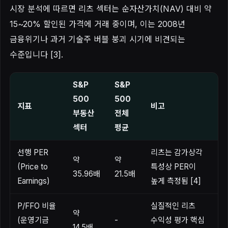
시장 분석에 따르면 리츠 섹터는 순자산가치(NAV) 대비 약
15~20% 할인된 가격에 거래 중이며, 이는 2008년
금융위기나 과거 기술주 버블 붕괴 시기에 비견되는
수준입니다 [3].
S&P
S&P
500
500
지표
비고
부동산
전체
섹터
평균
선행 PER
리츠는 감가상각
약
약
(Price to
특성상 PER이
35.96배
21.5배
Earnings)
높게 측정됨 [4]
P/FFO 비율
실질적인 리츠
약
(운영기금
-
수익성 평가 핵심
14.5배