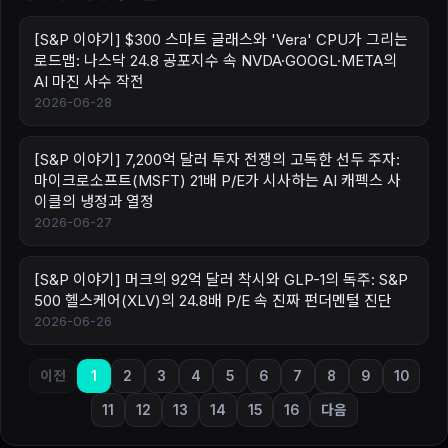
[S&P 이야기] $300 스마트 글래스와 'Vera' CPU가 그리는
로드맵: 나스닥 24.8 공포지수 속 NVDA·GOOGL·META의
AI 마진 사수 작전
2026-06-28
[S&P 이야기] 7,200억 달러 투자 전쟁의 고독한 선두 주자:
마이크로소프트(MSFT) 21배 P/E가 시사하는 AI 캐펙스 사
이클의 냉정과 열정
2026-06-27
[S&P 이야기] 머크의 92억 달러 착시와 GLP-1의 독주: S&P
500 헬스케어(XLV)의 24.8배 P/E 속 진짜 펀더멘털 진단
2026-06-26
이전
1
2
3
4
5
6
7
8
9
10
11
12
13
14
15
16
다음