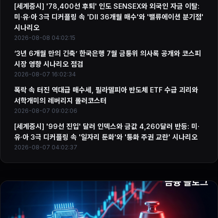
[세계증시] '78,400선 후퇴' 인도 SENSEX와 외국인 자금 이탈:
미·유·아 3극 디커플링 속 'DII 36개월 매수'와 '밸류에이션 분기점'
시나리오
2026-08-08 04:02:15
‘3년 6개월 만의 긴축’ 한국은행 7월 금통위 의사록 공개와 코스피
시장 영향 시나리오 점검
2026-08-07 16:02:34
폭락 속 터진 역대급 매수세, 필라델피아 반도체 ETF 수급 괴리와
서학개미의 레버리지 롤러코스터
2026-08-07 09:02:06
[세계증시] '99선 진입' 달러 인덱스와 금값 4,260달러 반등: 미·
유·아 3극 디커플링 속 '일자리 둔화'와 '통화 주권 교란' 시나리오
2026-08-07 04:02:37