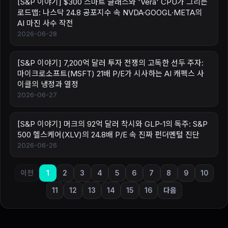
[S&P 이야기] $300 스마트 글래스와 'Vera' CPU가 그리는
로드맵: 나스닥 24.8 공포지수 속 NVDA·GOOGL·META의
AI 마진 사수 작전
2026-06-28
[S&P 이야기] 7,200억 달러 투자 전쟁의 고독한 선두 주자:
마이크로소프트(MSFT) 21배 P/E가 시사하는 AI 캐펙스 사
이클의 냉정과 열정
2026-06-27
[S&P 이야기] 머크의 92억 달러 착시와 GLP-1의 독주: S&P
500 헬스케어(XLV)의 24.8배 P/E 속 진짜 펀더멘털 진단
2026-06-26
이전
1
2
3
4
5
6
7
8
9
10
11
12
13
14
15
16
다음