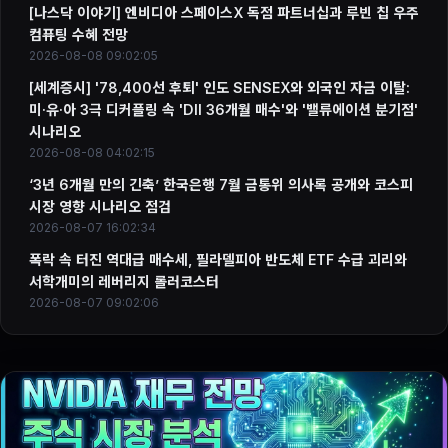
[나스닥 이야기] 엔비디아 스페이스X 독점 파트너십과 루빈 칩 우주
컴퓨팅 수혜 전망
2026-08-08 09:02:05
[세계증시] '78,400선 후퇴' 인도 SENSEX와 외국인 자금 이탈:
미·유·아 3극 디커플링 속 'DII 36개월 매수'와 '밸류에이션 분기점'
시나리오
2026-08-08 04:02:15
‘3년 6개월 만의 긴축’ 한국은행 7월 금통위 의사록 공개와 코스피
시장 영향 시나리오 점검
2026-08-07 16:02:34
폭락 속 터진 역대급 매수세, 필라델피아 반도체 ETF 수급 괴리와
서학개미의 레버리지 롤러코스터
2026-08-07 09:02:06