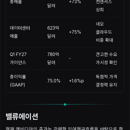
총매출
+73%
컨센서스
달러
상회
네오
데이터센터
623억
+75%
클라우드
매출
달러
비중 확대
Q1 FY27
780억
견고한 수요
-
가이던스
달러
가시성 확인
총이익률
독점적 가격
75.0%
+1.6%p
(GAAP)
결정력 유지
밸류에이션
현재 엔비디아의 주가는 강력한 잉여현금흐름을 바탕으로 한