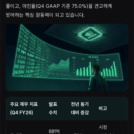
줄이고, 마진율(Q4 GAAP 기준 75.0%)을 견고하게
방어하는 핵심 원동력이 되고 있습니다.
주요 재무 지표
발표
전년 동기
비고
(Q4 FY26)
수치
대비 증감
시장
681억