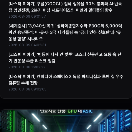
[나스닥 이야기] 구글(GOOGL) 검색 점유율 90% 붕괴와 AI·반독
점 양면전쟁, 2분기 어닝 서프라이즈의 이면과 멀티플의 함수
2026-08-09 09:01:57
[세계증시] '3,940선 복귀' 상하이종합지수와 PBOC의 5,000억
위안 융단폭격: 미·유·아 3극 디커플링 속 '금리 인하 신호탄'과 '유
동성 함정' 시나리오
2026-08-09 04:02:31
[코스피 이야기] ‘반등에 다시 켠 빚투’ 코스피 신용잔고 요동 속 단
기 변동성 수급 리스크 점검
2026-08-08 16:02:22
[나스닥 이야기] 엔비디아 스페이스X 독점 파트너십과 루빈 칩 우주
컴퓨팅 수혜 전망
2026-08-08 09:02:05