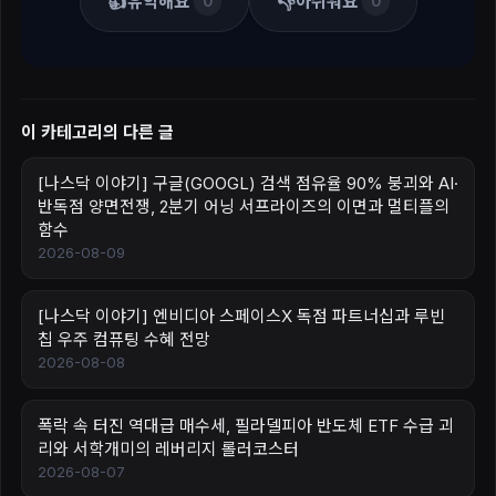
👍
👎
유익해요
아쉬워요
0
0
이 카테고리의 다른 글
[나스닥 이야기] 구글(GOOGL) 검색 점유율 90% 붕괴와 AI·
반독점 양면전쟁, 2분기 어닝 서프라이즈의 이면과 멀티플의
함수
2026-08-09
[나스닥 이야기] 엔비디아 스페이스X 독점 파트너십과 루빈
칩 우주 컴퓨팅 수혜 전망
2026-08-08
폭락 속 터진 역대급 매수세, 필라델피아 반도체 ETF 수급 괴
리와 서학개미의 레버리지 롤러코스터
2026-08-07