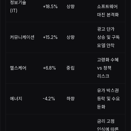
정보기술
+18.5%
상향
소프트웨어
(IT)
마진 본격화
광고 단가
커뮤니케이션
+15.2%
상향
상승 및 구독
모델 안착
고령화 수혜
헬스케어
+6.8%
중립
vs 정책
리스크
유가 박스권
에너지
-4.2%
하향
등락 및 수요
둔화
금리 고점
인식에 따른