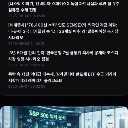
[나스닥 이야기] 엔비디아 스페이스X 독점 파트너십과 루빈 칩 우주
컴퓨팅 수혜 전망
2026-08-08 09:02:05
[세계증시] '78,400선 후퇴' 인도 SENSEX와 외국인 자금 이탈:
미·유·아 3극 디커플링 속 'DII 36개월 매수'와 '밸류에이션 분기점'
시나리오
2026-08-08 04:02:15
‘3년 6개월 만의 긴축’ 한국은행 7월 금통위 의사록 공개와 코스피
시장 영향 시나리오 점검
2026-08-07 16:02:34
폭락 속 터진 역대급 매수세, 필라델피아 반도체 ETF 수급 괴리와
서학개미의 레버리지 롤러코스터
2026-08-07 09:02:06