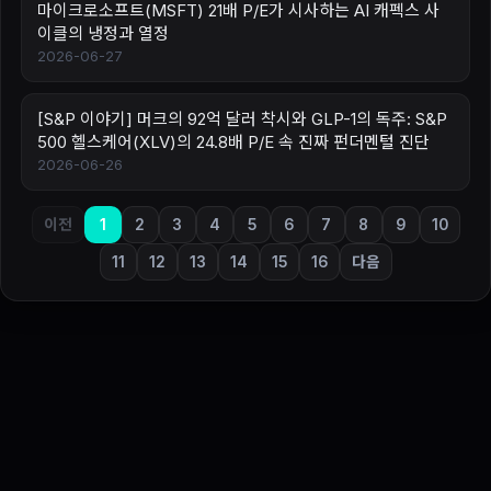
마이크로소프트(MSFT) 21배 P/E가 시사하는 AI 캐펙스 사
이클의 냉정과 열정
2026-06-27
[S&P 이야기] 머크의 92억 달러 착시와 GLP-1의 독주: S&P
500 헬스케어(XLV)의 24.8배 P/E 속 진짜 펀더멘털 진단
2026-06-26
이전
1
2
3
4
5
6
7
8
9
10
11
12
13
14
15
16
다음