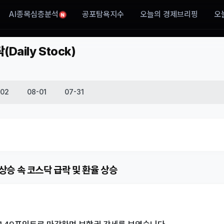
AI종목심층분석
공포탐욕지수
오늘의 경제브리핑
오
N
aily Stock)
-02
08-01
07-31
 상승 속 코스닥 급락 및 환율 상승