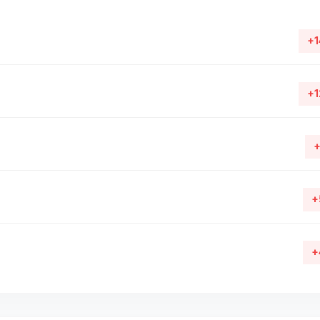
+1
+1
+
+
+