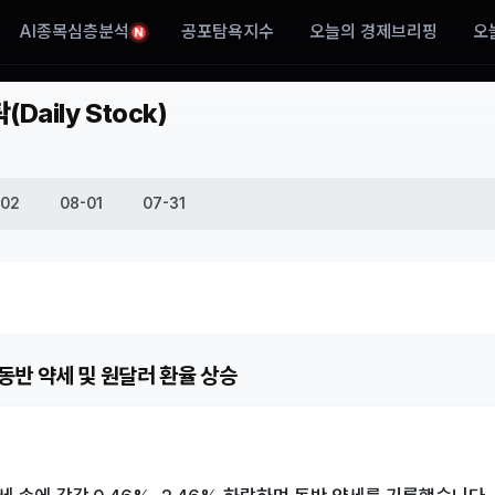
AI종목심층분석
공포탐욕지수
오늘의 경제브리핑
오
N
aily Stock)
-02
08-01
07-31
 동반 약세 및 원달러 환율 상승