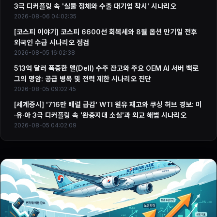
3극 디커플링 속 '실물 정체와 수출 대기업 착시' 시나리오
2026-08-06 04:02:35
[코스피 이야기] 코스피 6600선 회복세와 8월 옵션 만기일 전후
외국인 수급 시나리오 점검
2026-08-05 16:02:38
513억 달러 폭증한 델(Dell) 수주 잔고와 주요 OEM AI 서버 백로
그의 명암: 공급 병목 및 전력 제한 시나리오 진단
2026-08-05 09:02:45
[세계증시] '716만 배럴 급감' WTI 원유 재고와 쿠싱 허브 경보: 미
·유·아 3극 디커플링 속 '완충지대 소실'과 외교 해법 시나리오
2026-08-05 04:02:09