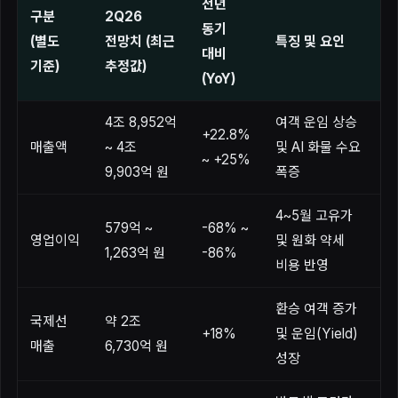
전년
구분
2Q26
동기
(별도
전망치 (최근
특징 및 요인
대비
기준)
추정값)
(YoY)
4조 8,952억
여객 운임 상승
+22.8%
매출액
~ 4조
및 AI 화물 수요
~ +25%
9,903억 원
폭증
4~5월 고유가
579억 ~
-68% ~
영업이익
및 원화 약세
1,263억 원
-86%
비용 반영
환승 여객 증가
국제선
약 2조
+18%
및 운임(Yield)
매출
6,730억 원
성장