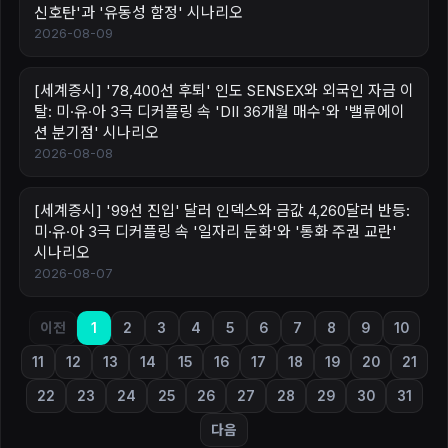
신호탄'과 '유동성 함정' 시나리오
2026-08-09
[세계증시] '78,400선 후퇴' 인도 SENSEX와 외국인 자금 이
탈: 미·유·아 3극 디커플링 속 'DII 36개월 매수'와 '밸류에이
션 분기점' 시나리오
2026-08-08
[세계증시] '99선 진입' 달러 인덱스와 금값 4,260달러 반등:
미·유·아 3극 디커플링 속 '일자리 둔화'와 '통화 주권 교란'
시나리오
2026-08-07
이전
1
2
3
4
5
6
7
8
9
10
11
12
13
14
15
16
17
18
19
20
21
22
23
24
25
26
27
28
29
30
31
다음