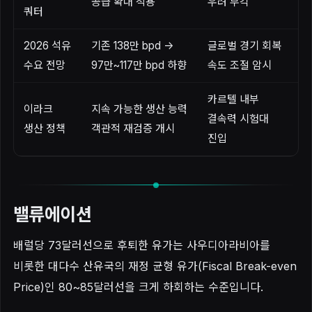
공급 확대 적용
우려 부각
쿼터
2026 석유
기존 138만 bpd ->
글로벌 경기 회복
수요 전망
97만~117만 bpd 하향
속도 조절 암시
카르텔 내부
이라크
지속 가능한 생산 능력
결속력 시험대
생산 정책
객관적 재검증 개시
진입
밸류에이션
배럴당 73달러선으로 후퇴한 유가는 사우디아라비아를
비롯한 대다수 산유국의 재정 균형 유가(Fiscal Break-even
Price)인 80~85달러선을 크게 하회하는 수준입니다.