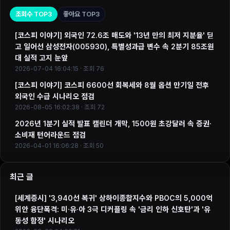
조회수 TOP3
좋아요 TOP3
[코스피 이야기] 외국인 72.6조 매도와 '13년 만의 최저 지분율' 딛
고 일어선 삼성전자(005930), 특별성과급 변수 속 2분기 85조원
대 실적 고지 눈앞
2026-07-04 16:04:15 · 조회 76
[코스피 이야기] 코스피 6600선 회복세와 8월 옵션 만기일 전후
외국인 수급 시나리오 점검
2026-08-05 16:02:38 · 조회 72
2026년 1분기 실적 발표 캘린더 개막, 1500원 초강달러 속 증권·
소비재 턴어라운드 점검
2026-04-01 16:06:28 · 조회 50
최근 글
[세계증시] '3,940선 복귀' 상하이종합지수와 PBOC의 5,000억
위안 융단폭격: 미·유·아 3극 디커플링 속 '금리 인하 신호탄'과 '유
동성 함정' 시나리오