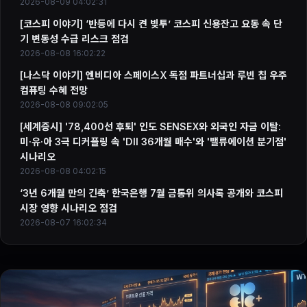
2026-08-09 04:02:31
[코스피 이야기] ‘반등에 다시 켠 빚투’ 코스피 신용잔고 요동 속 단
기 변동성 수급 리스크 점검
2026-08-08 16:02:22
[나스닥 이야기] 엔비디아 스페이스X 독점 파트너십과 루빈 칩 우주
컴퓨팅 수혜 전망
2026-08-08 09:02:05
[세계증시] '78,400선 후퇴' 인도 SENSEX와 외국인 자금 이탈:
미·유·아 3극 디커플링 속 'DII 36개월 매수'와 '밸류에이션 분기점'
시나리오
2026-08-08 04:02:15
‘3년 6개월 만의 긴축’ 한국은행 7월 금통위 의사록 공개와 코스피
시장 영향 시나리오 점검
2026-08-07 16:02:34