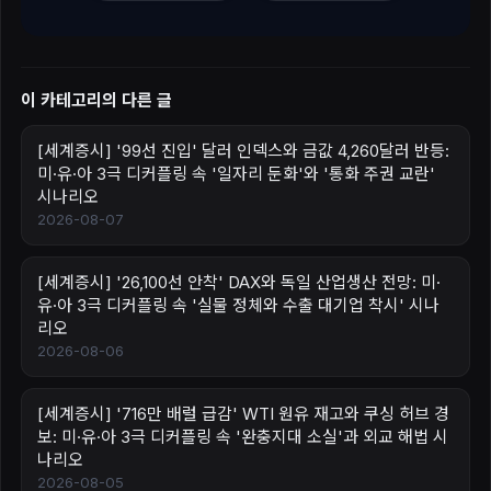
이 카테고리의 다른 글
[세계증시] '99선 진입' 달러 인덱스와 금값 4,260달러 반등:
미·유·아 3극 디커플링 속 '일자리 둔화'와 '통화 주권 교란'
시나리오
2026-08-07
[세계증시] '26,100선 안착' DAX와 독일 산업생산 전망: 미·
유·아 3극 디커플링 속 '실물 정체와 수출 대기업 착시' 시나
리오
2026-08-06
[세계증시] '716만 배럴 급감' WTI 원유 재고와 쿠싱 허브 경
보: 미·유·아 3극 디커플링 속 '완충지대 소실'과 외교 해법 시
나리오
2026-08-05