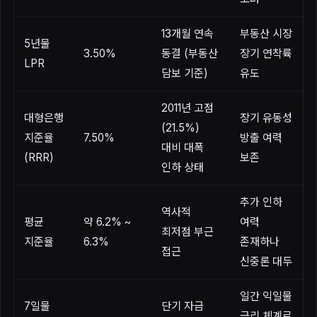
13개월 연속
부동산 시장
5년물
3.50%
동결 (부동산
장기 연착륙
LPR
담보 기준)
유도
2011년 고점
대형은행
장기 유동성
(21.5%)
지준율
7.50%
방출 여력
대비 대폭
(RRR)
보존
인하 상태
추가 인하
역사적
평균
약 6.2% ~
여력
최저점 부근
지준율
6.3%
존재하나
접근
신중론 대두
일간 익일물
7일물
단기 자금
금리 체계로