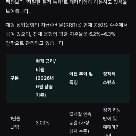
팽창보다 '정밀한 질적 통제'로 패러다임이 이동하고 있음을
보여줍니다.
대형 상업은행의 지급준비율(RRR)은 현재 7.50% 수준에서
묶여 있으며, 전체 은행의 평균 지준율은 6.2%~6.3%
안팎으로 관리되고 있습니다.
현재 금리/
비율
이전 추이 및
정책적
구분
(2026년
특징
스탠스
6월 장중
기준)
경기 하방
13개월 연속
1년물
방어 및
3.00%
동결 (사상
LPR
예대마진
최저 수준)
고려