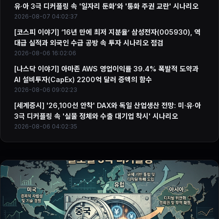
유·아 3극 디커플링 속 '일자리 둔화'와 '통화 주권 교란' 시나리오
2026-08-07 04:02:37
[코스피 이야기] ‘16년 만에 최저 지분율’ 삼성전자(005930), 역
대급 실적과 외국인 수급 공방 속 투자 시나리오 점검
2026-08-06 16:02:06
[나스닥 이야기] 아마존 AWS 영업이익률 39.4% 폭발적 도약과
AI 설비투자(CapEx) 2200억 달러 증액의 함수
2026-08-06 09:02:23
[세계증시] '26,100선 안착' DAX와 독일 산업생산 전망: 미·유·아
3극 디커플링 속 '실물 정체와 수출 대기업 착시' 시나리오
2026-08-06 04:02:35