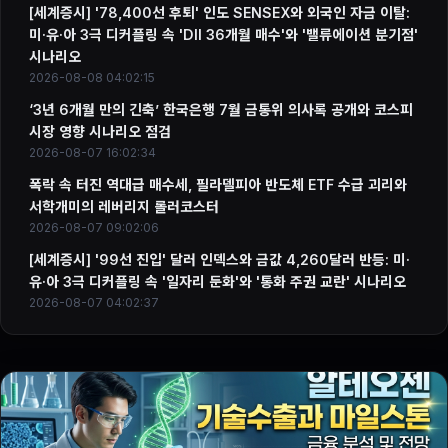
[세계증시] '78,400선 후퇴' 인도 SENSEX와 외국인 자금 이탈:
미·유·아 3극 디커플링 속 'DII 36개월 매수'와 '밸류에이션 분기점'
시나리오
2026-08-08 04:02:15
‘3년 6개월 만의 긴축’ 한국은행 7월 금통위 의사록 공개와 코스피
시장 영향 시나리오 점검
2026-08-07 16:02:34
폭락 속 터진 역대급 매수세, 필라델피아 반도체 ETF 수급 괴리와
서학개미의 레버리지 롤러코스터
2026-08-07 09:02:06
[세계증시] '99선 진입' 달러 인덱스와 금값 4,260달러 반등: 미·
유·아 3극 디커플링 속 '일자리 둔화'와 '통화 주권 교란' 시나리오
2026-08-07 04:02:37