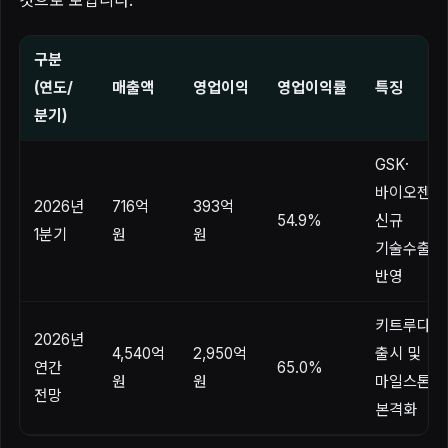
구분
(연도/
매출액
영업이익
영업이익률
특징
분기)
GSK·
바이오젠
2026년
716억
393억
54.9%
신규
1분기
원
원
기술수출
반영
키트루다S
2026년
4,540억
2,950억
출시 및
연간
65.0%
원
원
마일스톤
전망
본격화