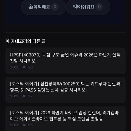
👍
👎
유익해요
아쉬워요
0
0
이 카테고리의 다른 글
HPSP(403870) 독점 구도 균열 이슈와 2026년 하반기 실적
전망 시나리오
2026-06-28
[코스닥 이야기] 삼천당제약(000250) 먹는 키트루다 논란과
향후, S-PASS 플랫폼 실체 검증 시나리오
2026-06-27
[코스닥 이야기] 2026 하반기 바이오 임상 캘린더, 리가켐바
이오·에이비엘바이오·펩트론 등 핵심 모멘텀 총점검
2026-06-26