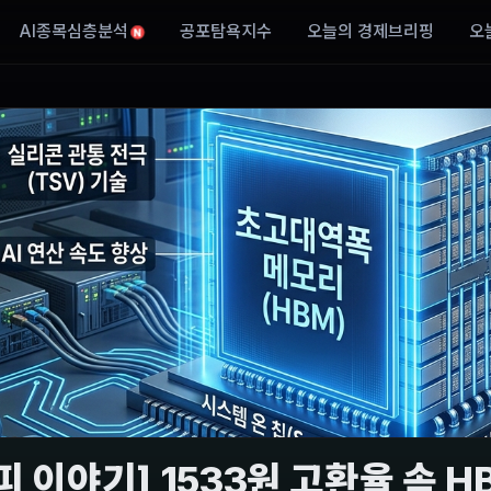
AI종목심층분석
공포탐욕지수
오늘의 경제브리핑
오
N
피 이야기] 1533원 고환율 속 H