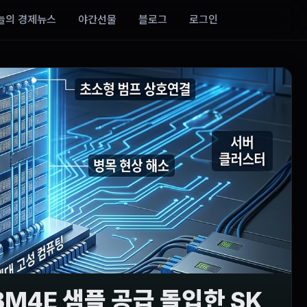
늘의 경제뉴스
야간선물
블로그
로그인
BM4E 샘플 공급 돌입한 SK