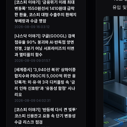
[코스피 이야기] ‘금융위기 이래 최대
유입 및
변동폭’ 1550원선서 1410원대 급락
한 환율, 코스피 대형 수출주의 환헤지
부메랑과 수급 명암
2026-08-09 16:03:12
[나스닥 이야기] 구글(GOOGL) 검색
점유율 90% 붕괴와 AI·반독점 양면
전쟁, 2분기 어닝 서프라이즈의 이면
과 멀티플의 함수
2026-08-09 09:01:57
[세계증시] '3,940선 복귀' 상하이종
합지수와 PBOC의 5,000억 위안 융
단폭격: 미·유·아 3극 디커플링 속 '금
리 인하 신호탄'과 '유동성 함정' 시나
리오
2026-08-09 04:02:31
[코스피 이야기] ‘반등에 다시 켠 빚투’
코스피 신용잔고 요동 속 단기 변동성
수급 리스크 점검