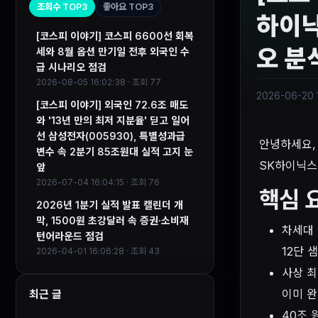
조회수 TOP3
좋아요 TOP3
하이닉
[코스피 이야기] 코스피 6600선 회복
오 분
세와 8월 옵션 만기일 전후 외국인 수
급 시나리오 점검
2026-08-05 16:02:38 · 조회 77
2026-06-20 1
[코스피 이야기] 외국인 72.6조 매도
와 '13년 만의 최저 지분율' 딛고 일어
선 삼성전자(005930), 특별성과급
안녕하세요, 
변수 속 2분기 85조원대 실적 고지 눈
SK하이닉스
앞
2026-07-04 16:04:15 · 조회 76
핵심 
2026년 1분기 실적 발표 캘린더 개
막, 1500원 초강달러 속 증권·소비재
차세대 
턴어라운드 점검
12단 
2026-04-01 16:06:28 · 조회 43
사상 최
이미 완
최근 글
40조 