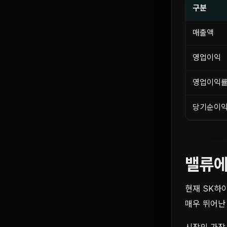
구분
매출액
영업이익
영업이익
당기순이
밸류
현재 SK하
매우 뛰어난
시장의 가장