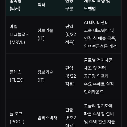
종목명
변경
재무적 특징 및
섹터
(티커)
구분
모멘텀
AI 데이터센터
마벨
편입
정보기술
고속 네트워킹 및
테크놀로지
(6/22
(IT)
연결 칩 매출 급증,
(MRVL)
적용)
잉여현금흐름 개선
글로벌 전자제품
편입
제조 및 전력·
플렉스
정보기술
(6/22
공급망 인프라
(FLEX)
(IT)
적용)
수요 수혜로 실적
턴어라운드
고금리 장기화에
편출
풀 코프
따른 수영장 설비
임의소비재
(6/22
(POOL)
및 주택 관련 지출
적용)