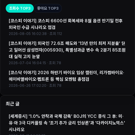
조회수 TOP3
좋아요 TOP3
[코스피 이야기] 코스피 6600선 회복세와 8월 옵션 만기일 전후
외국인 수급 시나리오 점검
2026-08-05 16:02:38 · 조회 112
[코스피 이야기] 외국인 72.6조 매도와 '13년 만의 최저 지분율' 딛
고 일어선 삼성전자(005930), 특별성과급 변수 속 2분기 85조원
대 실적 고지 눈앞
2026-07-04 16:04:15 · 조회 78
[코스닥 이야기] 2026 하반기 바이오 임상 캘린더, 리가켐바이오·
에이비엘바이오·펩트론 등 핵심 모멘텀 총점검
2026-06-26 17:02:20 · 조회 78
최근 글
[세계증시] '1.0% 안착과 국채 감축' BOJ의 YCC 종식 그 후: 미·
유·아 3극 디커플링 속 '조기 추가 금리 인상론'과 '다카이치노믹스'
시나리오