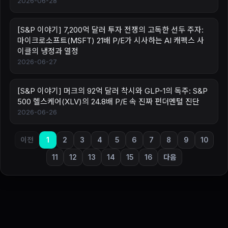
2026-06-28
[S&P 이야기] 7,200억 달러 투자 전쟁의 고독한 선두 주자:
마이크로소프트(MSFT) 21배 P/E가 시사하는 AI 캐펙스 사
이클의 냉정과 열정
2026-06-27
[S&P 이야기] 머크의 92억 달러 착시와 GLP-1의 독주: S&P
500 헬스케어(XLV)의 24.8배 P/E 속 진짜 펀더멘털 진단
2026-06-26
이전
1
2
3
4
5
6
7
8
9
10
11
12
13
14
15
16
다음