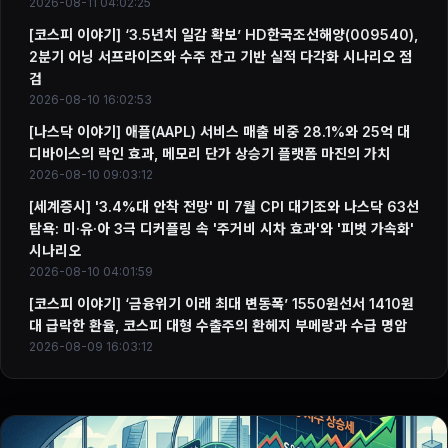
2026-08-11 04:02:25
[코스피 이야기] ‘3.5년치 일감 확보’ HD한국조선해양(009540),
2분기 어닝 서프라이즈와 수주 잔고 기반 실적 다각화 시나리오 점
검
2026-08-10 16:02:53
[나스닥 이야기] 애플(AAPL) 서비스 매출 비중 28.1%와 25억 대
디바이스의 락인 효과, 메모리 단가 상승기 플랫폼 마진의 가치
2026-08-10 09:03:12
[세계증시] '3.4%대 안착 전망' 미 7월 CPI 대기조와 나스닥 63선
탐욕: 미·유·아 3극 디커플링 속 '주거비 시차 효과'와 '피벗 가속화'
시나리오
2026-08-10 04:01:59
[코스피 이야기] ‘금융위기 이래 최대 변동폭’ 1550원선서 1410원
대 급락한 환율, 코스피 대형 수출주의 환헤지 부메랑과 수급 명암
2026-08-09 16:03:12