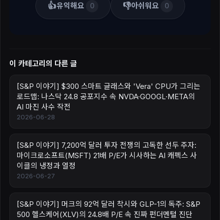
👍
👎
유익해요
아쉬워요
0
0
이 카테고리의 다른 글
[S&P 이야기] $300 스마트 글래스와 'Vera' CPU가 그리는
로드맵: 나스닥 24.8 공포지수 속 NVDA·GOOGL·META의
AI 마진 사수 작전
2026-06-28
[S&P 이야기] 7,200억 달러 투자 전쟁의 고독한 선두 주자:
마이크로소프트(MSFT) 21배 P/E가 시사하는 AI 캐펙스 사
이클의 냉정과 열정
2026-06-27
[S&P 이야기] 머크의 92억 달러 착시와 GLP-1의 독주: S&P
500 헬스케어(XLV)의 24.8배 P/E 속 진짜 펀더멘털 진단