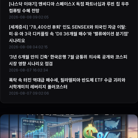
[나스닥 이야기] 엔비디아 스페이스X 독점 파트너십과 루빈 칩 우주
컴퓨팅 수혜 전망
2026-08-08 09:02:05
[세계증시] '78,400선 후퇴' 인도 SENSEX와 외국인 자금 이탈:
미·유·아 3극 디커플링 속 'DII 36개월 매수'와 '밸류에이션 분기점'
시나리오
2026-08-08 04:02:15
‘3년 6개월 만의 긴축’ 한국은행 7월 금통위 의사록 공개와 코스피
시장 영향 시나리오 점검
2026-08-07 16:02:34
폭락 속 터진 역대급 매수세, 필라델피아 반도체 ETF 수급 괴리와
서학개미의 레버리지 롤러코스터
2026-08-07 09:02:06