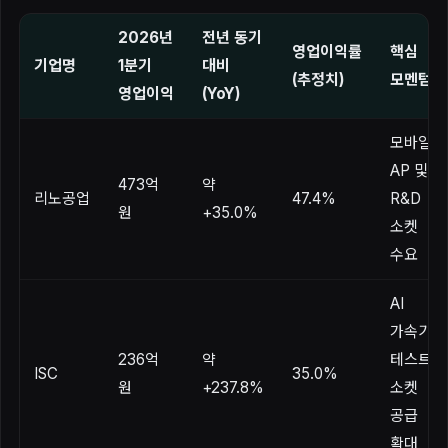
2026년
전년 동기
영업이익률
핵심
기업명
1분기
대비
(추정치)
모멘텀
영업이익
(YoY)
모바일
AP 및
473억
약
리노공업
47.4%
R&D
원
+35.0%
소켓
수요
AI
가속기
236억
약
테스트
ISC
35.0%
원
+237.8%
소켓
공급
확대