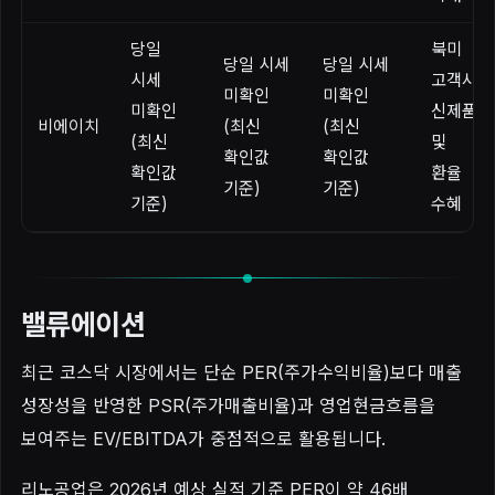
당일
북미
당일 시세
당일 시세
시세
고객사
미확인
미확인
미확인
신제품
비에이치
(최신
(최신
(최신
및
확인값
확인값
확인값
환율
기준)
기준)
기준)
수혜
밸류에이션
최근 코스닥 시장에서는 단순 PER(주가수익비율)보다 매출
성장성을 반영한 PSR(주가매출비율)과 영업현금흐름을
보여주는 EV/EBITDA가 중점적으로 활용됩니다.
리노공업은 2026년 예상 실적 기준 PER이 약 46배