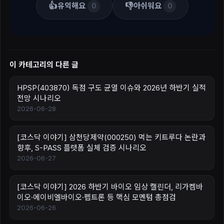
👍
👎
유익해요
아쉬워요
0
0
이 카테고리의 다른 글
HPSP(403870) 독점 구도 균열 이슈와 2026년 하반기 실적
전망 시나리오
2026-06-28
[코스닥 이야기] 삼천당제약(000250) 먹는 키트루다 논란과
향후, S-PASS 플랫폼 실체 검증 시나리오
2026-06-27
[코스닥 이야기] 2026 하반기 바이오 임상 캘린더, 리가켐바
이오·에이비엘바이오·펩트론 등 핵심 모멘텀 총점검
2026-06-26