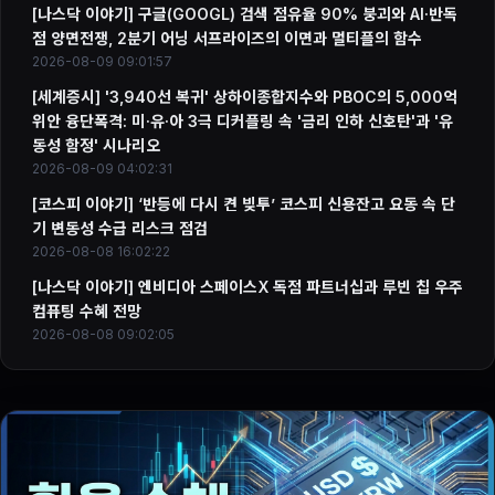
[나스닥 이야기] 구글(GOOGL) 검색 점유율 90% 붕괴와 AI·반독
점 양면전쟁, 2분기 어닝 서프라이즈의 이면과 멀티플의 함수
2026-08-09 09:01:57
[세계증시] '3,940선 복귀' 상하이종합지수와 PBOC의 5,000억
위안 융단폭격: 미·유·아 3극 디커플링 속 '금리 인하 신호탄'과 '유
동성 함정' 시나리오
2026-08-09 04:02:31
[코스피 이야기] ‘반등에 다시 켠 빚투’ 코스피 신용잔고 요동 속 단
기 변동성 수급 리스크 점검
2026-08-08 16:02:22
[나스닥 이야기] 엔비디아 스페이스X 독점 파트너십과 루빈 칩 우주
컴퓨팅 수혜 전망
2026-08-08 09:02:05