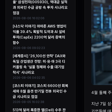
율’ 삼성전자(005930), 역대급 실적
과 외국인 수급 공방 속 투자 시나리오
점검
2026-08-06 16:02:06
[나스닥 이야기] 아마존 AWS 영업이
익률 39.4% 폭발적 도약과 AI 설비
투자(CapEx) 2200억 달러 증액의
함수
2026-08-06 09:02:23
[세계증시] '26,100선 안착' DAX와
독일 산업생산 전망: 미·유·아 3극 디
커플링 속 '실물 정체와 수출 대기업
착시' 시나리오
2026-08-06 04:02:35
[코스피 이야기] 코스피 6600선 회복
세와 8월 옵션 만기일 전후 외국인 수
4월 둘째 
급 시나리오 점검
2026-08-05 16:02:38
지난 7일 삼
513억 달러 폭증한 델(Dell) 수주 잔
기업들에 대