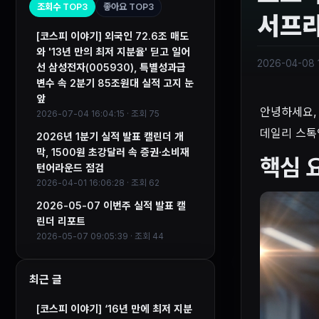
조회수 TOP3
좋아요 TOP3
서프라
[코스피 이야기] 외국인 72.6조 매도
와 '13년 만의 최저 지분율' 딛고 일어
2026-04-08 
선 삼성전자(005930), 특별성과급
변수 속 2분기 85조원대 실적 고지 눈
앞
안녕하세요,
2026-07-04 16:04:15 · 조회 75
데일리 스톡
2026년 1분기 실적 발표 캘린더 개
막, 1500원 초강달러 속 증권·소비재
핵심 
턴어라운드 점검
2026-04-01 16:06:28 · 조회 62
2026-05-07 이번주 실적 발표 캘
린더 리포트
2026-05-07 09:05:39 · 조회 44
최근 글
[코스피 이야기] ‘16년 만에 최저 지분