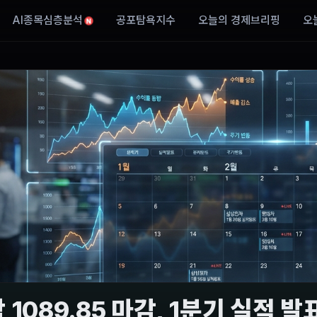
AI종목심층분석
공포탐욕지수
오늘의 경제브리핑
오
N
 1089.85 마감, 1분기 실적 