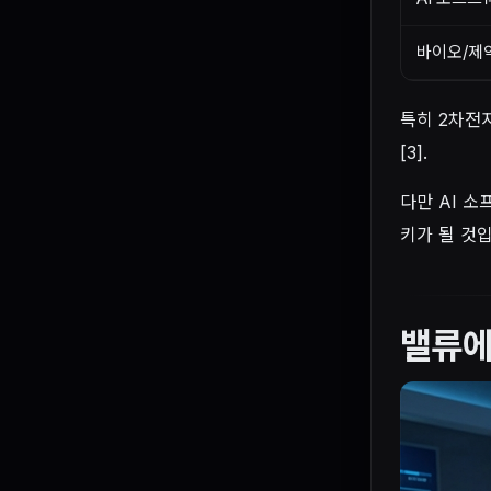
바이오/제
특히 2차전
[3].
다만 AI 
키가 될 것
밸류