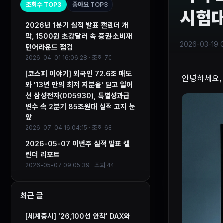
조회수 TOP3
좋아요 TOP3
시험
2026년 1분기 실적 발표 캘린더 개
막, 1500원 초강달러 속 증권·소비재
2026-03-19 
턴어라운드 점검
2026-04-01 16:06:28 · 조회 70
[코스피 이야기] 외국인 72.6조 매도
안녕하세요, 
와 '13년 만의 최저 지분율' 딛고 일어
선 삼성전자(005930), 특별성과급
변수 속 2분기 85조원대 실적 고지 눈
앞
2026-07-04 16:04:15 · 조회 68
2026-05-07 이번주 실적 발표 캘
린더 리포트
2026-05-07 09:05:39 · 조회 44
최근 글
[세계증시] '26,100선 안착' DAX와