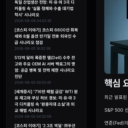
독일 산업생산 전망: 미·유·아 3극 디
커플링 속 '실물 정체와 수출 대기업
착시' 시나리오
2026-08-06 04:02:35
[코스피 이야기] 코스피 6600선 회복
세와 8월 옵션 만기일 전후 외국인 수
급 시나리오 점검
2026-08-05 16:02:38
513억 달러 폭증한 델(Dell) 수주 잔
고와 주요 OEM AI 서버 백로그의 명
암: 공급 병목 및 전력 제한 시나리오
진단
핵심 
2026-08-05 09:02:45
[세계증시] '716만 배럴 급감' WTI 원
최근 발표된
유 재고와 쿠싱 허브 경보: 미·유·아 3
극 디커플링 속 '완충지대 소실'과 외
S&P 500
교 해법 시나리오
2026-08-05 04:02:09
연준(Fed
[코스피 이야기] ‘2.3조 빅딜’ ㈜두산