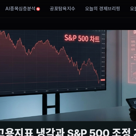
AI종목심층분석
공포탐욕지수
오늘의 경제브리핑
오
N
고용지표 냉각과 S&P 500 조