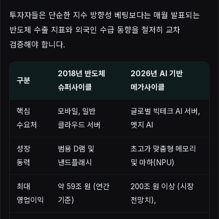
투자자들은 단순한 지수 방향성 베팅보다는 매월 발표되는
반도체 수출 지표와 외국인 수급 동향을 철저히 교차
검증해야 합니다.
2018년 반도체
2026년 AI 기반
구분
슈퍼사이클
메가사이클
핵심
모바일, 일반
글로벌 빅테크 AI 서버,
수요처
클라우드 서버
엣지 AI
성장
범용 D램 및
초고가 맞춤형 메모리
동력
낸드플래시
및 마하(NPU)
최대
약 59조 원 (연간
200조 원 이상 (시장
영업이익
기준)
전망치),