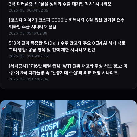
3극 디커플링 속 '실물 정체와 수출 대기업 착시' 시나리오
2026-08-06 04:02:35
[코스피 이야기] 코스피 6600선 회복세와 8월 옵션 만기일 전후
외국인 수급 시나리오 점검
2026-08-05 16:02:38
513억 달러 폭증한 델(Dell) 수주 잔고와 주요 OEM AI 서버 백로
그의 명암: 공급 병목 및 전력 제한 시나리오 진단
2026-08-05 09:02:45
[세계증시] '716만 배럴 급감' WTI 원유 재고와 쿠싱 허브 경보: 미
·유·아 3극 디커플링 속 '완충지대 소실'과 외교 해법 시나리오
2026-08-05 04:02:09