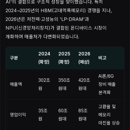
AI'의 결합으로 구조적 성장을 맞이했습니다. 특히
2024~2025년의 HBM(고대역폭메모리) 경쟁을 지나,
2026년은 저전력·고성능의 'LP-DRAM'과
NPU(신경망처리장치)가 결합된 온디바이스 시장이
개화하며 매출처가 다변화되었습니다.
2024
2025
2026
구분
비고
(확정)
(확정)
(예상)
AI폰/6G
302조
350조
420조
매출액
장비 매출
원
원대
원대
본격화
고환율 및
35조
60조
85조
영업이익
메모리
원
원대
원대
마진율 상승