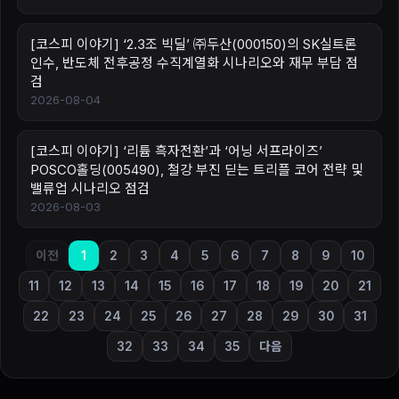
[코스피 이야기] ‘2.3조 빅딜’ ㈜두산(000150)의 SK실트론
인수, 반도체 전후공정 수직계열화 시나리오와 재무 부담 점
검
2026-08-04
[코스피 이야기] ‘리튬 흑자전환’과 ‘어닝 서프라이즈’
POSCO홀딩(005490), 철강 부진 딛는 트리플 코어 전략 및
밸류업 시나리오 점검
2026-08-03
이전
1
2
3
4
5
6
7
8
9
10
11
12
13
14
15
16
17
18
19
20
21
22
23
24
25
26
27
28
29
30
31
32
33
34
35
다음