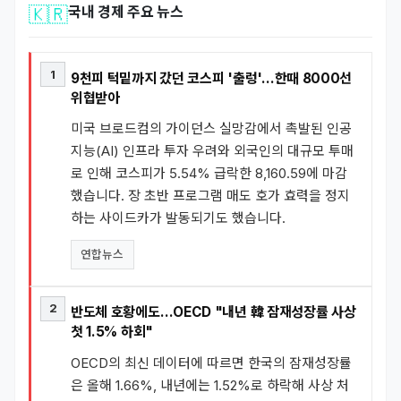
🇰🇷
국내 경제 주요 뉴스
1
9천피 턱밑까지 갔던 코스피 '출렁'…한때 8000선
위협받아
미국 브로드컴의 가이던스 실망감에서 촉발된 인공
지능(AI) 인프라 투자 우려와 외국인의 대규모 투매
로 인해 코스피가 5.54% 급락한 8,160.59에 마감
했습니다. 장 초반 프로그램 매도 호가 효력을 정지
하는 사이드카가 발동되기도 했습니다.
연합뉴스
2
반도체 호황에도…OECD "내년 韓 잠재성장률 사상
첫 1.5% 하회"
OECD의 최신 데이터에 따르면 한국의 잠재성장률
은 올해 1.66%, 내년에는 1.52%로 하락해 사상 처