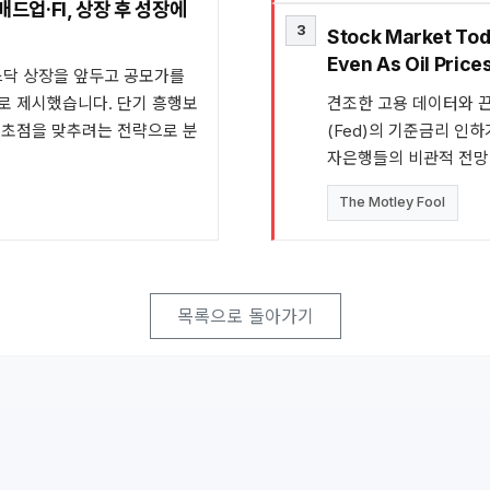
드업·FI, 상장 후 성장에
3
Stock Market Tod
Even As Oil Price
스닥 상장을 앞두고 공모가를
으로 제시했습니다. 단기 흥행보
견조한 고용 데이터와 
에 초점을 맞추려는 전략으로 분
(Fed)의 기준금리 인
자은행들의 비관적 전망
The Motley Fool
목록으로 돌아가기