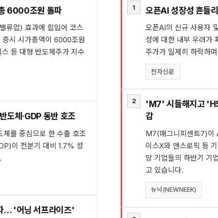
1
시총 6000조원 돌파
오픈AI 성장성 흔들리
(밸류업) 효과에 힘입어 코스
오픈AI의 신규 사용자 및
내 증시 시가총액이 6000조원
성에 대한 내부 우려가 
닉스 등 대형 반도체주가 지수
주가가 일제히 하락하며
전자신문
2
'M7' 시들해지고 'H
 반도체·GDP 동반 호조
감
도체를 중심으로 한 수출 호조
M7(매그니피센트7)이 
P)이 전분기 대비 1.7% 성
이스X와 앤스로픽 등 기업
.
망 기업들의 하반기 기업
고 있습니다.
뉴닉(NEWNEEK)
파… '어닝 서프라이즈'