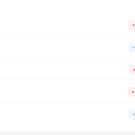
+
-
+
-