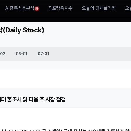
AI종목심층분석
공포탐욕지수
오늘의 경제브리핑
오
N
aily Stock)
-02
08-01
07-31
섹터 혼조세 및 다음 주 시장 점검