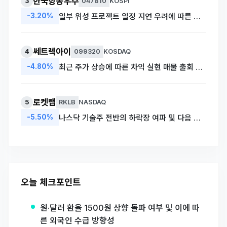
한국항공우주
3
047810
KOSPI
-3.20%
일부 위성 프로젝트 일정 지연 우려에 따른 단기 투자 심리 둔화
쎄트렉아이
4
099320
KOSDAQ
-4.80%
최근 주가 상승에 따른 차익 실현 매물 출회 및 코스닥 시장 전반의 약세 동조
로켓랩
5
RKLB
NASDAQ
-5.50%
나스닥 기술주 전반의 하락장 여파 및 다음 발사 일정 단기 조정 소식
오늘 체크포인트
원·달러 환율 1500원 상향 돌파 여부 및 이에 따
른 외국인 수급 방향성