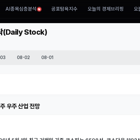
AI종목심층분석
공포탐욕지수
오늘의 경제브리핑
오
N
aily Stock)
-03
08-02
08-01
 주 우주 산업 전망