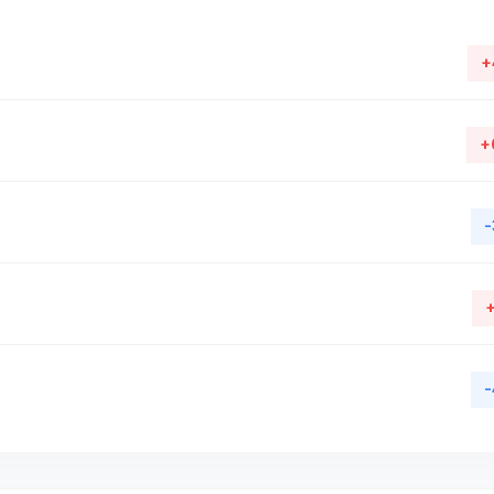
+
+
-
-