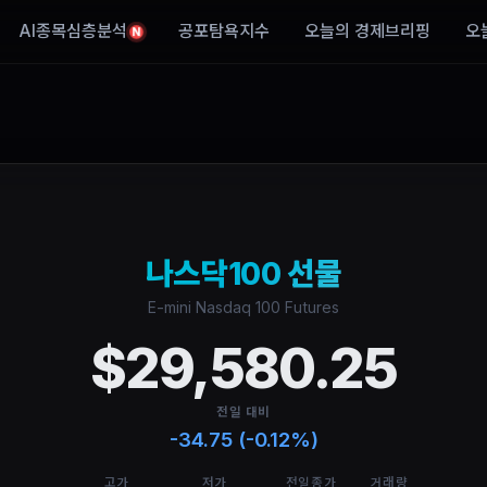
AI종목심층분석
공포탐욕지수
오늘의 경제브리핑
오
N
나스닥100 선물
E-mini Nasdaq 100 Futures
$29,580.25
전일 대비
-34.75 (-0.12%)
고가
저가
전일종가
거래량