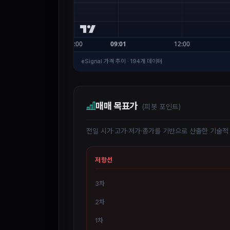
eSignal 가격 추이 · 194개 데이터
매매 목표가
(피봇 포인트)
전일 시가·고가·저가·종가를 기반으로 산출한 기술적
저항선
3차
2차
1차